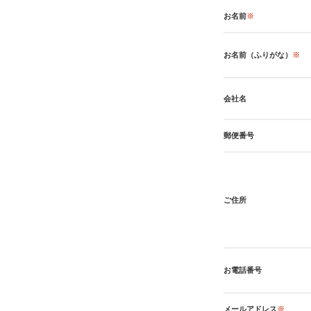
お名前
※
お名前（ふりがな）
※
会社名
郵便番号
ご住所
お電話番号
メールアドレス
※